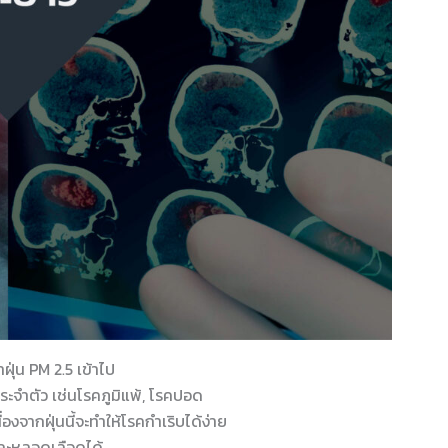
ุ่น PM 2.5 เข้าไป
ประจำตัว เช่นโรคภูมิแพ้, โรคปอด
องจากฝุ่นนี้จะทำให้โรคกำเริบได้ง่าย
ละหลอดเลือดได้