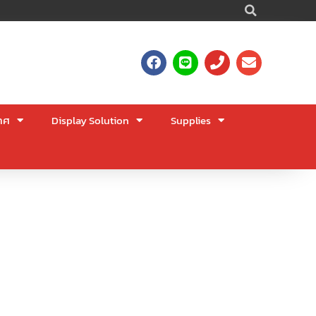
Searc
F
L
P
E
a
i
h
n
c
n
o
v
e
e
n
e
b
e
l
าศ
Display Solution
Supplies
o
o
o
p
k
e