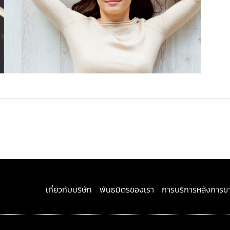
เกี่ยวกับบริษัท
พันธมิตรของเรา
การบริการหลังการข