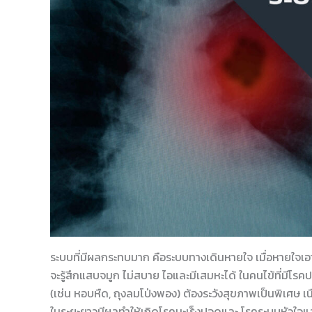
ระบบที่มีผลกระทบมาก คือระบบทางเดินหายใจ เมื่อหายใจเอาฝ
จะรู้สึกแสบจมูก ไม่สบาย ไอและมีเสมหะได้ ในคนไข้ที่มีโรค
(เช่น หอบหืด, ถุงลมโป่งพอง) ต้องระวังสุขภาพเป็นพิเศษ เนื่
ในระยะยาวมีผลทำให้เกิดโรคมะเร็งปอดและ โรคระบบหัวใจแ