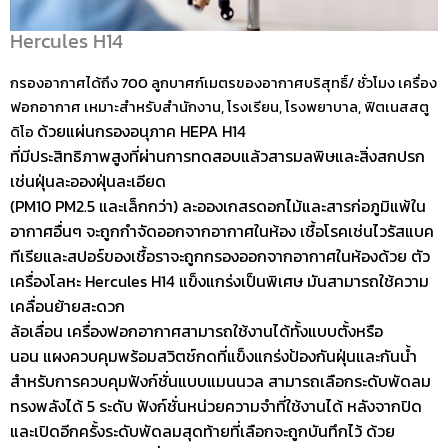
Hercules H14​​
กรองอากาศได้ถึง 700 ลูกบาศก์เมตรของอากาศบริสุทธิ์/ ชั่วโมง เครื่อง
ฟอกอากาศ เหมาะสำหรับสำนักงาน, โรงเรียน, โรงพยาบาล, ฟิตเนสสตู
ด้วยแผ่นกรองอนุภาค HEPA H14
ดิโอ
ที่มีประสิทธิภาพสูงที่ผ่านการทดสอบแล้วสารมลพิษและสิ่งสกปรก
เช่นฝุ่นละอองฝุ่นละเอียด
(PM10 PM2.5 และเล็กกว่า) ละอองเกสรดอกไม้และสารก่อภูมิแพ้ใน
อากาศอื่นๆ จะถูกกำจัดออกจากอากาศในห้อง เชื้อโรคเช่นไวรัสแบค
ทีเรียและสปอร์ของเชื้อราจะถูกกรองออกจากอากาศในห้องด้วย
ตัว
เครื่องโลหะ Hercules H14 แข็งแกร่งเป็นพิเศษ มันสามารถใช้ความ
เคลื่อนย้ายสะดวก
ล้อเลื่อน เครื่องฟอกอากาศสามารถใช้งานได้ทั้งแบบตั้งหรือ
นอน
แผงควบคุมพร้อมสวิตช์กดที่แข็งแกร่งป้องกันฝุ่นและกันน้ำ
สำหรับการควบคุมฟังก์ชั่นแบบแมนนวล สามารถเลือกระดับพัดลม
ทรงพลังได้ 5 ระดับ ฟังก์ชั่นหน่วยความจำที่ใช้งานได้ หลังจากปิด
และเปิดอีกครั้งระดับพัดลมสุดท้ายที่เลือกจะถูกบันทึกไว้ ด้วย