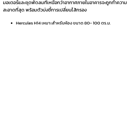
มอเตอร์และชุดพัดลมที่เหนือกว่าอากาศภายในอาคารจะถูกทำความ
สะอาดที่สุด พร้อมตัวบ่งชี้การเปลี่ยนไส้กรอง
Hercules H14 เหมาะสำหรับห้อง ขนาด 80- 100 ตร.ม.
รุ่นสินค้า
เกี่ยวกับบริษัท
พันธมิตรของเรา
การบริการหลังการขาย
บทความ Office Solution
ข่าวสาร
ติดต่อสอบถาม
F
L
P
E
a
i
h
n
c
n
o
v
e
e
n
e
DOCUSYS
–
The Office solution
b
e
l