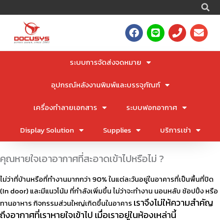
S
Skip
to
F
L
P
E
content
a
i
h
n
c
n
o
v
e
e
n
e
ระบบการจัดส่งจดหมาย
b
e
l
o
o
อุปกรณ์หลังงานพิมพ์และบรรจุภัณฑ์
o
p
k
e
เครื่องทำลายเอกสาร
ระบบฟอกอากาศ
Display Solution
Supplies
บริการเช่า
คุณหายใจเอาอากาศที่สะอาดเข้าไปหรือไม่ ?
ไม่ว่าที่บ้านหรือที่ทำงานมากกว่า 90% ในแต่ละวันอยู่ในอาคารที่เป็นพื้นที่ปิด
(In door) และมีแนวโน้ม ที่กำลังเพิ่มขึ้น ไม่ว่าจะทำงาน นอนหลับ ช้อปปิ้ง หรือ
เราจึงไม่ให้ความสำคัญ
ทานอาหาร กิจกรรมส่วนใหญ่เกิดขึ้นในอาคาร
ถึงอากาศที่เราหายใจเข้าไป เมื่อเราอยู่ในห้องเหล่านี้