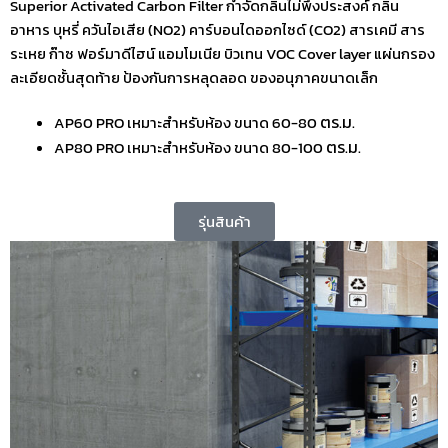
Superior Activated Carbon Filter กำจัดกลิ่นไม่พึงประสงค์ กลิ่น
อาหาร บุหรี่ ควันไอเสีย (NO2) คาร์บอนไดออกไซด์ (CO2) สารเคมี สาร
ระเหย ก๊าซ ฟอร์มาดีไฮน์ แอมโมเนีย บิวเทน VOC Cover layer แผ่นกรอง
ละเอียดชั้นสุดท้าย ป้องกันการหลุดลอด ของอนุภาคขนาดเล็ก
ตร.ม.
AP60 PRO เหมาะสำหรับห้อง ขนาด 60-80
ตร.ม.
AP80 PRO เหมาะสำหรับห้อง ขนาด 80-100
รุ่นสินค้า