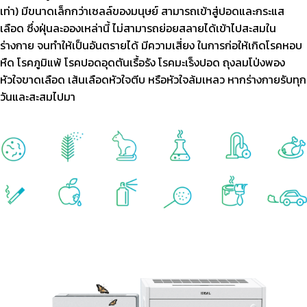
เท่า)
มีขนาดเล็กกว่าเซลล์ของมนุษย์ สามารถเข้าสู่ปอดและกระแส
เลือด ซึ่งฝุ่นละอองเหล่านี้
ไม่สามารถย่อยสลายได้เข้าไปสะสมใน
ร่างกาย จนทำให้เป็นอันตรายได้ มีความเสี่ยง
ในการก่อให้เกิดโรคหอบ
หืด โรคภูมิแพ้ โรคปอดอุดตันเรื้อรัง โรคมะเร็งปอด ถุงลมโป่งพอง
หัวใจขาดเลือด เส้นเลือดหัวใจตีบ หรือหัวใจล้มเหลว หากร่างกายรับทุก
วันและสะสมไปมา