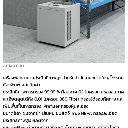
AP140 PRO
โรงงาน
เครื่องฟอกอากาศประสิทธิภาพสูง สำหรับสำนักงานขนาดใหญ่
ห้องพิมพ์ คลังสินค้า
ประสิทธิภาพการกรอง 99.99 % ที่อนุภาค 0.1 ไมครอน
กรองอนุภาค
ละเอียดสุดได้ถึง 0.01 ไมครอน
360 Filter กรองได้รอบทิศทาง และ
เพิ่มพื้นที่ในการกรอง
Prefilter กรองฝุ่นละออง
ขนาดใหญ่ฝุ่นจากผ้า เส้นผม ขนสัตว์
True HEPA กรองละเอียด
ประสิทธิภาพสูง ผลิตจาก
micro-fiber
ต่อต้านการเจริญเติบโตของแบคทีเรีย เชื้อรา ไวรัส