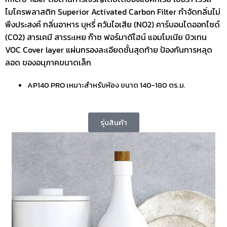
ไมโครพลาสติก
Superior Activated Carbon Filter กำจัดกลิ่นไม่
พึงประสงค์
กลิ่นอาหาร บุหรี่ ควันไอเสีย (NO2) คาร์บอนไดออกไซด์
(CO2)
สารเคมี สารระเหย ก๊าซ ฟอร์มาดีไฮน์ แอมโมเนีย บิวเทน
VOC
Cover layer แผ่นกรองละเอียดชั้นสุดท้าย ป้องกันการหลุด
ลอด
ของอนุภาคขนาดเล็ก
AP140 PRO เหมาะสำหรับห้อง ขนาด 140-180 ตร.ม.
รุ่นสินค้า