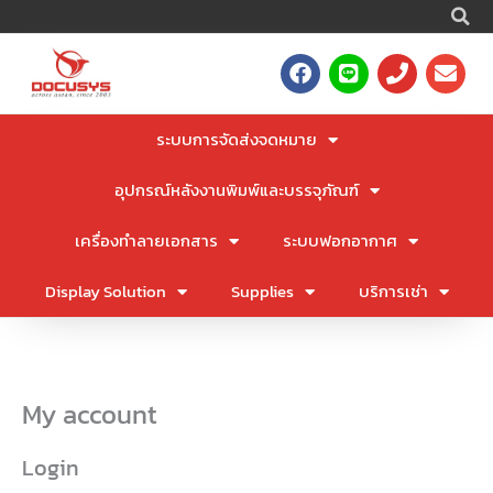
S
Skip
to
F
L
P
E
content
a
i
h
n
c
n
o
v
e
e
n
e
ระบบการจัดส่งจดหมาย
b
e
l
o
o
อุปกรณ์หลังงานพิมพ์และบรรจุภัณฑ์
o
p
k
e
เครื่องทำลายเอกสาร
ระบบฟอกอากาศ
Display Solution
Supplies
บริการเช่า
Required
Required
My account
Login