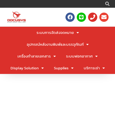
S
Skip
to
F
L
P
E
content
a
i
h
n
c
n
o
v
e
e
n
e
ระบบการจัดส่งจดหมาย
b
e
l
o
o
อุปกรณ์หลังงานพิมพ์และบรรจุภัณฑ์
o
p
k
e
เครื่องทำลายเอกสาร
ระบบฟอกอากาศ
Display Solution
Supplies
บริการเช่า