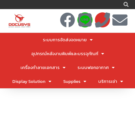
S
Skip
to
F
L
P
E
content
a
i
h
n
ระบบการจัดส่งจดหมาย
c
n
o
v
อุปกรณ์หลังงานพิมพ์และบรรจุภัณฑ์
e
e
n
e
เครื่องทำลายเอกสาร
ระบบฟอกอากาศ
b
e
l
Display Solution
Supplies
บริการเช่า
o
o
o
p
k
e