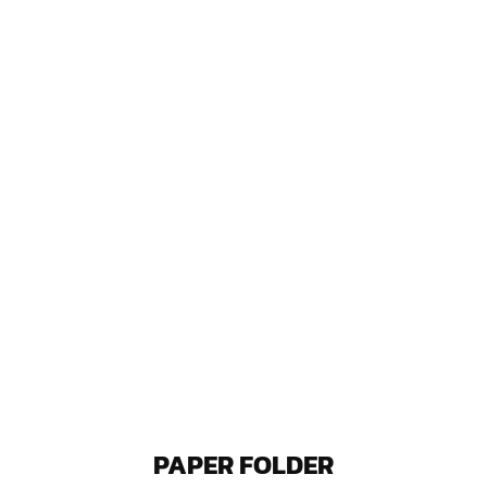
PAPER FOLDER