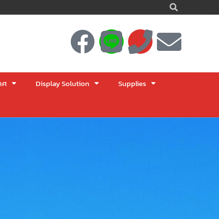
Searc
F
L
P
E
a
i
h
n
c
n
o
v
าศ
Display Solution
Supplies
e
e
n
e
b
e
l
o
o
o
p
k
e