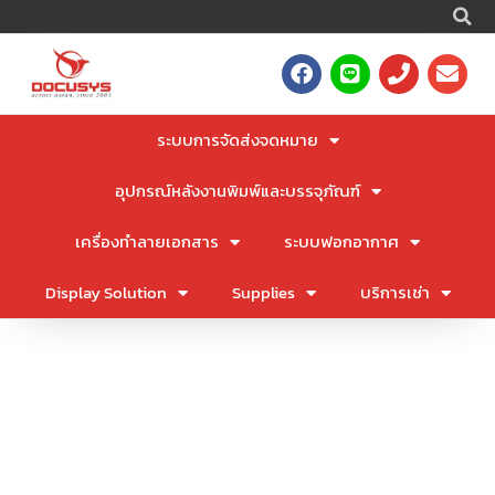
S
Skip
to
F
L
P
E
content
a
i
h
n
c
n
o
v
e
e
n
e
ระบบการจัดส่งจดหมาย
b
e
l
o
o
อุปกรณ์หลังงานพิมพ์และบรรจุภัณฑ์
o
p
k
e
เครื่องทำลายเอกสาร
ระบบฟอกอากาศ
Display Solution
Supplies
บริการเช่า