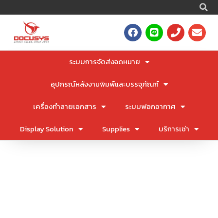
S
Skip
to
F
L
P
E
content
a
i
h
n
c
n
o
v
e
e
n
e
ระบบการจัดส่งจดหมาย
b
e
l
o
o
อุปกรณ์หลังงานพิมพ์และบรรจุภัณฑ์
o
p
k
e
เครื่องทำลายเอกสาร
ระบบฟอกอากาศ
Display Solution
Supplies
บริการเช่า