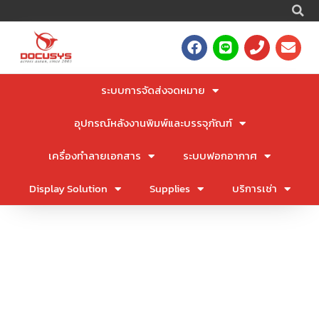
S
Skip
to
F
L
P
E
content
a
i
h
n
c
n
o
v
e
e
n
e
ระบบการจัดส่งจดหมาย
b
e
l
o
o
อุปกรณ์หลังงานพิมพ์และบรรจุภัณฑ์
o
p
k
e
เครื่องทำลายเอกสาร
ระบบฟอกอากาศ
Display Solution
Supplies
บริการเช่า