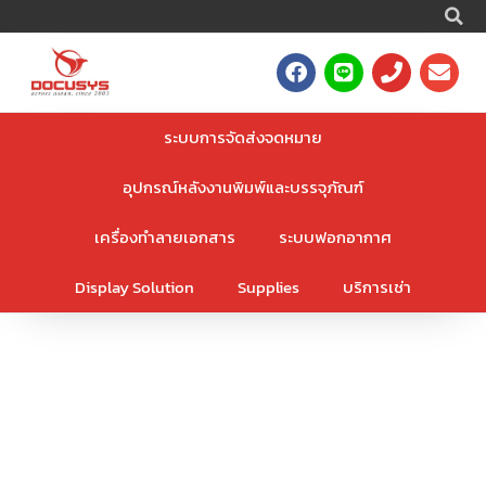
S
Skip
to
F
L
P
E
content
a
i
h
n
c
n
o
v
e
e
n
e
ระบบการจัดส่งจดหมาย
b
e
l
o
o
อุปกรณ์หลังงานพิมพ์และบรรจุภัณฑ์
o
p
k
e
เครื่องทำลายเอกสาร
ระบบฟอกอากาศ
Display Solution
Supplies
บริการเช่า