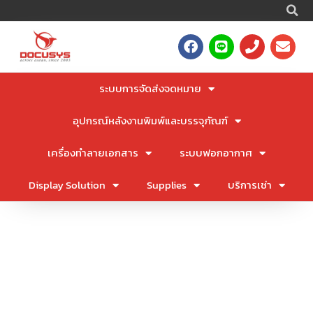
S
Skip
to
F
L
P
E
content
a
i
h
n
c
n
o
v
e
e
n
e
ระบบการจัดส่งจดหมาย
b
e
l
o
o
อุปกรณ์หลังงานพิมพ์และบรรจุภัณฑ์
o
p
k
e
เครื่องทำลายเอกสาร
ระบบฟอกอากาศ
Display Solution
Supplies
บริการเช่า