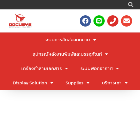
S
Skip
to
F
L
P
E
content
a
i
h
n
c
n
o
v
e
e
n
e
ระบบการจัดส่งจดหมาย
b
e
l
o
o
อุปกรณ์หลังงานพิมพ์และบรรจุภัณฑ์
o
p
k
e
เครื่องทำลายเอกสาร
ระบบฟอกอากาศ
Display Solution
Supplies
บริการเช่า