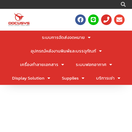
S
Skip
to
F
L
P
E
content
a
i
h
n
c
n
o
v
e
e
n
e
ระบบการจัดส่งจดหมาย
b
e
l
o
o
อุปกรณ์หลังงานพิมพ์และบรรจุภัณฑ์
o
p
k
e
เครื่องทำลายเอกสาร
ระบบฟอกอากาศ
Display Solution
Supplies
บริการเช่า