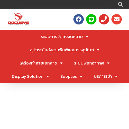
S
Skip
to
F
L
P
E
content
a
i
h
n
c
n
o
v
e
e
n
e
ระบบการจัดส่งจดหมาย
b
e
l
o
o
อุปกรณ์หลังงานพิมพ์และบรรจุภัณฑ์
o
p
k
e
เครื่องทำลายเอกสาร
ระบบฟอกอากาศ
Display Solution
Supplies
บริการเช่า