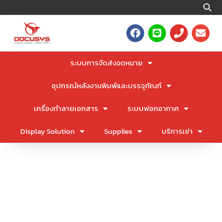
S
Skip
to
F
L
P
E
content
a
i
h
n
c
n
o
v
e
e
n
e
ระบบการจัดส่งจดหมาย
b
e
l
o
o
อุปกรณ์หลังงานพิมพ์และบรรจุภัณฑ์
o
p
k
e
เครื่องทำลายเอกสาร
ระบบฟอกอากาศ
Display Solution
Supplies
บริการเช่า