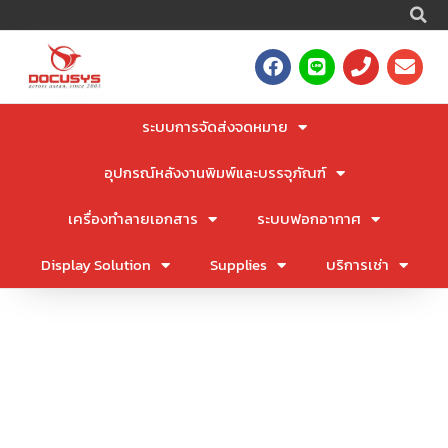
S
Skip
to
F
L
P
E
content
a
i
h
n
c
n
o
v
e
e
n
e
ระบบการจัดส่งจดหมาย
b
e
l
o
o
อุปกรณ์หลังงานพิมพ์และบรรจุภัณฑ์
o
p
k
e
เครื่องทำลายเอกสาร
ระบบฟอกอากาศ
Display Solution
Supplies
บริการเช่า