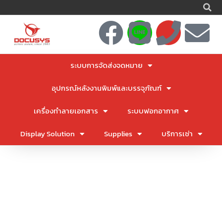
S
Skip
to
F
L
P
E
content
a
i
h
n
ระบบการจัดส่งจดหมาย
c
n
o
v
อุปกรณ์หลังงานพิมพ์และบรรจุภัณฑ์
e
e
n
e
เครื่องทำลายเอกสาร
ระบบฟอกอากาศ
b
e
l
Display Solution
Supplies
บริการเช่า
o
o
o
p
k
e