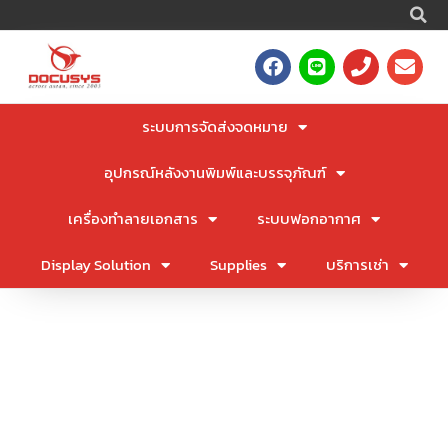
S
Skip
to
F
L
P
E
content
a
i
h
n
c
n
o
v
e
e
n
e
ระบบการจัดส่งจดหมาย
b
e
l
o
o
อุปกรณ์หลังงานพิมพ์และบรรจุภัณฑ์
o
p
k
e
เครื่องทำลายเอกสาร
ระบบฟอกอากาศ
Display Solution
Supplies
บริการเช่า