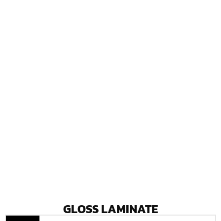
GLOSS LAMINATE