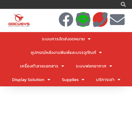
S
Skip
to
F
L
P
E
content
a
i
h
n
ระบบการจัดส่งจดหมาย
c
n
o
v
อุปกรณ์หลังงานพิมพ์และบรรจุภัณฑ์
e
e
n
e
เครื่องทำลายเอกสาร
ระบบฟอกอากาศ
b
e
l
Display Solution
Supplies
บริการเช่า
o
o
o
p
k
e