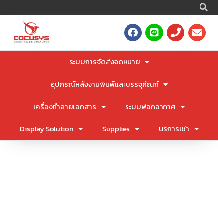
S
Skip
to
F
L
P
E
content
a
i
h
n
c
n
o
v
e
e
n
e
ระบบการจัดส่งจดหมาย
b
e
l
o
o
อุปกรณ์หลังงานพิมพ์และบรรจุภัณฑ์
o
p
k
e
เครื่องทำลายเอกสาร
ระบบฟอกอากาศ
Display Solution
Supplies
บริการเช่า