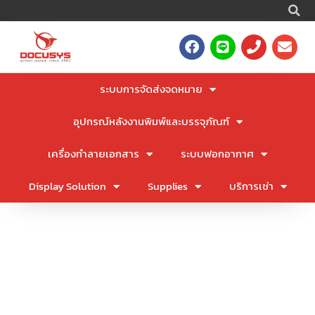
S
Skip
to
F
L
P
E
content
a
i
h
n
c
n
o
v
e
e
n
e
ระบบการจัดส่งจดหมาย
b
e
l
o
o
อุปกรณ์หลังงานพิมพ์และบรรจุภัณฑ์
o
p
k
e
เครื่องทำลายเอกสาร
ระบบฟอกอากาศ
Display Solution
Supplies
บริการเช่า