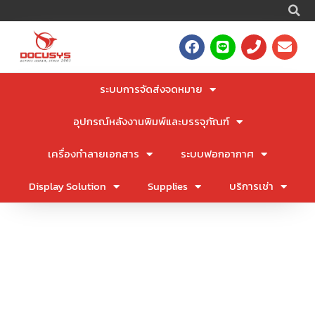
S
Skip
to
F
L
P
E
content
a
i
h
n
c
n
o
v
e
e
n
e
ระบบการจัดส่งจดหมาย
b
e
l
o
o
อุปกรณ์หลังงานพิมพ์และบรรจุภัณฑ์
o
p
k
e
เครื่องทำลายเอกสาร
ระบบฟอกอากาศ
Display Solution
Supplies
บริการเช่า