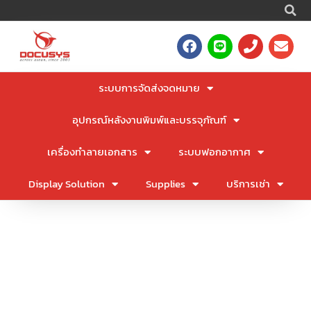
S
Skip
to
F
L
P
E
content
a
i
h
n
c
n
o
v
e
e
n
e
ระบบการจัดส่งจดหมาย
b
e
l
o
o
อุปกรณ์หลังงานพิมพ์และบรรจุภัณฑ์
o
p
k
e
เครื่องทำลายเอกสาร
ระบบฟอกอากาศ
Display Solution
Supplies
บริการเช่า