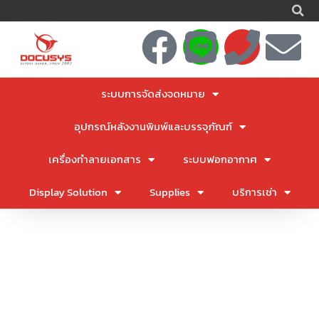
S
Skip
to
F
L
P
E
content
a
i
h
n
ระบบการจัดส่งจดหมาย
c
n
o
v
อุปกรณ์หลังงานพิมพ์และบรรจุภัณฑ์
e
e
n
e
เครื่องทำลายเอกสาร
ระบบฟอกอากาศ
b
e
l
Display Solution
Supplies
บริการเช่า
o
o
o
p
k
e