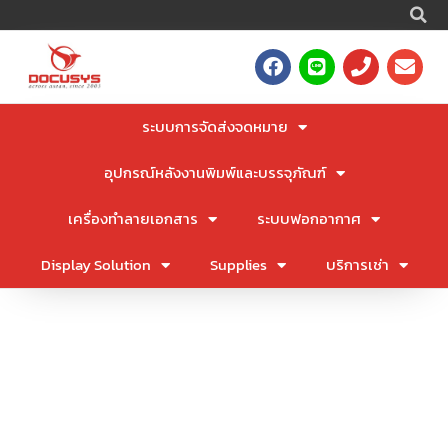
S
Skip
to
F
L
P
E
content
a
i
h
n
c
n
o
v
e
e
n
e
ระบบการจัดส่งจดหมาย
b
e
l
o
o
อุปกรณ์หลังงานพิมพ์และบรรจุภัณฑ์
o
p
k
e
เครื่องทำลายเอกสาร
ระบบฟอกอากาศ
Display Solution
Supplies
บริการเช่า