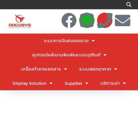
S
Skip
to
F
L
P
E
content
a
i
h
n
ระบบการจัดส่งจดหมาย
c
n
o
v
อุปกรณ์หลังงานพิมพ์และบรรจุภัณฑ์
e
e
n
e
เครื่องทำลายเอกสาร
ระบบฟอกอากาศ
b
e
l
Display Solution
Supplies
บริการเช่า
o
o
o
p
k
e