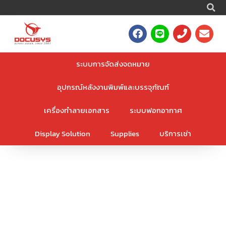
S
Skip
to
F
L
P
E
content
a
i
h
n
c
n
o
v
e
e
n
e
ระบบการจัดส่งจดหมาย
b
e
l
o
o
อุปกรณ์หลังงานพิมพ์และบรรจุภัณฑ์
o
p
k
e
เครื่องทำลายเอกสาร
ระบบฟอกอากาศ
Display Solution
Supplies
บริการเช่า