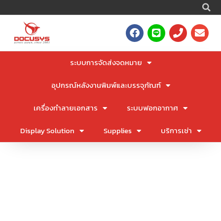
S
Skip
to
F
L
P
E
content
a
i
h
n
c
n
o
v
e
e
n
e
ระบบการจัดส่งจดหมาย
b
e
l
o
o
อุปกรณ์หลังงานพิมพ์และบรรจุภัณฑ์
o
p
k
e
เครื่องทำลายเอกสาร
ระบบฟอกอากาศ
Display Solution
Supplies
บริการเช่า