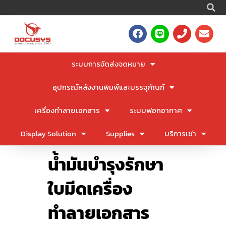
S
Skip
to
F
L
P
E
content
a
i
h
n
c
n
o
v
e
e
n
e
ระบบการจัดส่งจดหมาย
b
e
l
o
o
อุปกรณ์หลังงานพิมพ์และบรรจุภัณฑ์
o
p
k
e
เครื่องทำลายเอกสาร
ระบบฟอกอากาศ
Display Solution
Supplies
บริการเช่า
น้ำมันบำรุงรักษา
ใบมีดเครื่อง
ทำลายเอกสาร