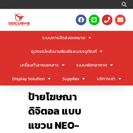
S
Skip
to
F
L
P
E
content
a
i
h
n
c
n
o
v
e
e
n
e
ระบบการจัดส่งจดหมาย
b
e
l
o
o
อุปกรณ์หลังงานพิมพ์และบรรจุภัณฑ์
o
p
k
e
เครื่องทำลายเอกสาร
ระบบฟอกอากาศ
Display Solution
Supplies
บริการเช่า
ป้ายโฆษณา
ดิจิตอล แบบ
แขวน NEO-