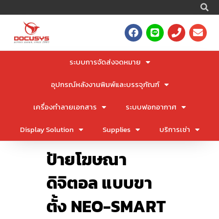
S
Skip
to
F
L
P
E
content
a
i
h
n
c
n
o
v
e
e
n
e
ระบบการจัดส่งจดหมาย
b
e
l
o
o
อุปกรณ์หลังงานพิมพ์และบรรจุภัณฑ์
o
p
k
e
เครื่องทำลายเอกสาร
ระบบฟอกอากาศ
Display Solution
Supplies
บริการเช่า
ป้ายโฆษณา
ดิจิตอล แบบขา
ตั้ง NEO-SMART