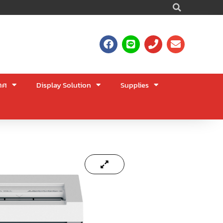
Searc
F
L
P
E
a
i
h
n
c
n
o
v
e
e
n
e
b
e
l
าศ
Display Solution
Supplies
o
o
o
p
k
e