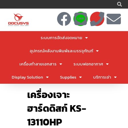
S
Skip
to
F
L
P
E
content
a
i
h
n
ระบบการจัดส่งจดหมาย
c
n
o
v
อุปกรณ์หลังงานพิมพ์และบรรจุภัณฑ์
e
e
n
e
เครื่องทำลายเอกสาร
ระบบฟอกอากาศ
b
e
l
Display Solution
Supplies
บริการเช่า
o
o
เครื่องเจาะ
o
p
ฮาร์ดดิสก์ KS-
k
e
13110HP