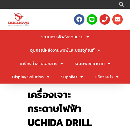
S
Skip
to
F
L
P
E
content
a
i
h
n
c
n
o
v
e
e
n
e
ระบบการจัดส่งจดหมาย
b
e
l
o
o
อุปกรณ์หลังงานพิมพ์และบรรจุภัณฑ์
o
p
k
e
เครื่องทำลายเอกสาร
ระบบฟอกอากาศ
Display Solution
Supplies
บริการเช่า
เครื่องเจาะ
กระดาษไฟฟ้า
UCHIDA DRILL