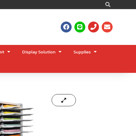
Searc
F
L
P
E
a
i
h
n
c
n
o
v
e
e
n
e
b
e
l
าศ
Display Solution
Supplies
o
o
o
p
k
e