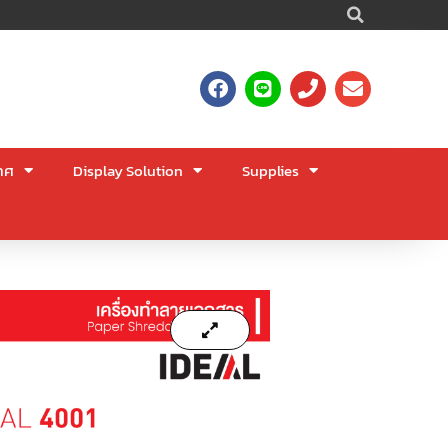
Searc
F
L
P
E
a
i
h
n
c
n
o
v
e
e
n
e
b
e
l
าศ
Display Solution
Supplies
o
o
o
p
k
e