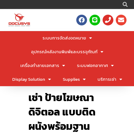
S
Skip
to
F
L
P
E
content
a
i
h
n
c
n
o
v
e
e
n
e
ระบบการจัดส่งจดหมาย
b
e
l
o
o
อุปกรณ์หลังงานพิมพ์และบรรจุภัณฑ์
o
p
k
e
เครื่องทำลายเอกสาร
ระบบฟอกอากาศ
Display Solution
Supplies
บริการเช่า
เช่า ป้ายโฆษณา
ดิจิตอล แบบติด
ผนังพร้อมฐาน