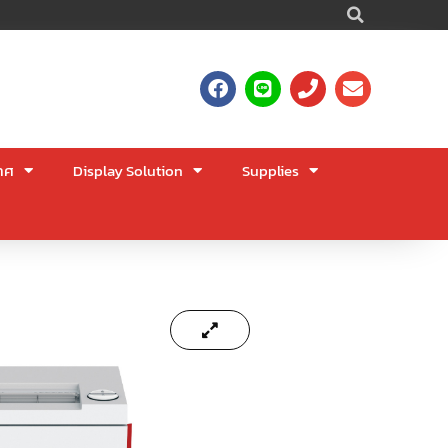
Searc
F
L
P
E
a
i
h
n
c
n
o
v
e
e
n
e
b
e
l
าศ
Display Solution
Supplies
o
o
o
p
k
e