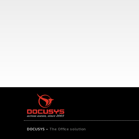
DOCUSYS
–
The Office solution