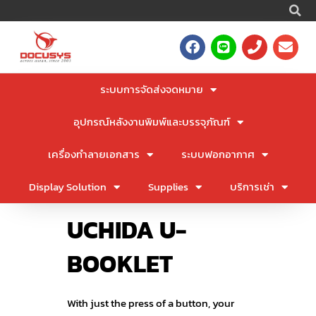
S
Skip
to
F
L
P
E
content
a
i
h
n
c
n
o
v
e
e
n
e
ระบบการจัดส่งจดหมาย
b
e
l
o
o
อุปกรณ์หลังงานพิมพ์และบรรจุภัณฑ์
o
p
k
e
เครื่องทำลายเอกสาร
ระบบฟอกอากาศ
Display Solution
Supplies
บริการเช่า
UCHIDA U-
BOOKLET
With just the press of a button, your