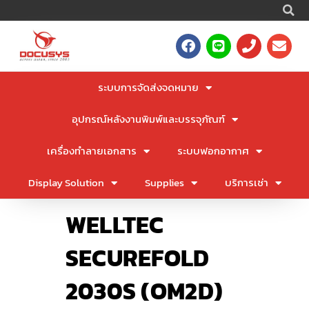
S
Skip
to
F
L
P
E
content
a
i
h
n
c
n
o
v
e
e
n
e
ระบบการจัดส่งจดหมาย
b
e
l
o
o
อุปกรณ์หลังงานพิมพ์และบรรจุภัณฑ์
o
p
k
e
เครื่องทำลายเอกสาร
ระบบฟอกอากาศ
Display Solution
Supplies
บริการเช่า
WELLTEC
SECUREFOLD
2030S (OM2D)