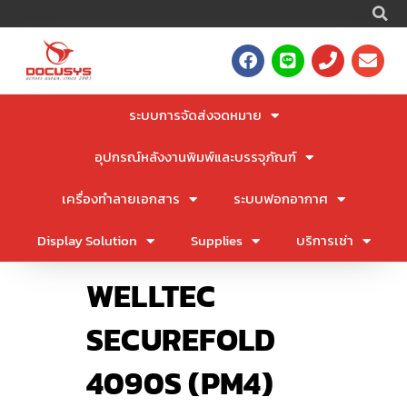
S
Skip
to
F
L
P
E
content
a
i
h
n
c
n
o
v
e
e
n
e
ระบบการจัดส่งจดหมาย
b
e
l
o
o
อุปกรณ์หลังงานพิมพ์และบรรจุภัณฑ์
o
p
k
e
เครื่องทำลายเอกสาร
ระบบฟอกอากาศ
Display Solution
Supplies
บริการเช่า
WELLTEC
SECUREFOLD
4090S (PM4)