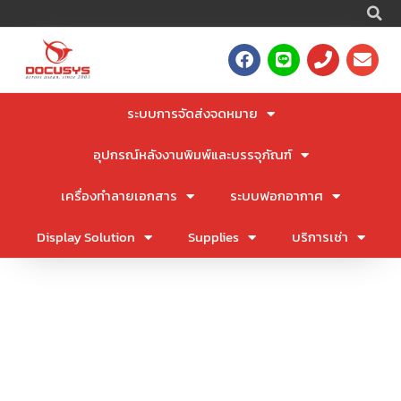
S
Skip
to
F
L
P
E
content
a
i
h
n
c
n
o
v
e
e
n
e
ระบบการจัดส่งจดหมาย
b
e
l
o
o
อุปกรณ์หลังงานพิมพ์และบรรจุภัณฑ์
o
p
k
e
เครื่องทำลายเอกสาร
ระบบฟอกอากาศ
Display Solution
Supplies
บริการเช่า