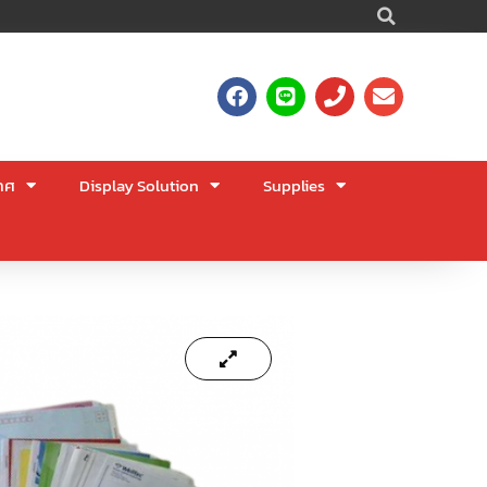
Searc
F
L
P
E
a
i
h
n
c
n
o
v
e
e
n
e
b
e
l
าศ
Display Solution
Supplies
o
o
o
p
k
e