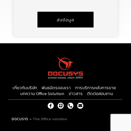
ส่งข้อมูล
เกี่ยวกับบริษัท
พันธมิตรของเรา
การบริการหลังการขาย
บทความ Office Solution
ข่าวสาร
ติดต่อสอบถาม
F
L
P
E
a
i
h
n
c
n
o
v
e
e
n
e
DOCUSYS
–
The Office solution
b
e
l
o
-
o
o
a
p
k
l
e