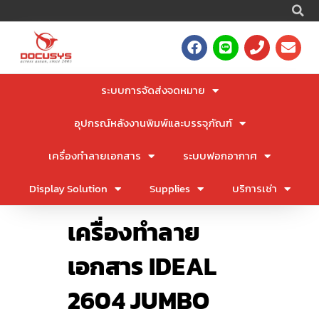
S
Skip
to
F
L
P
E
content
a
i
h
n
c
n
o
v
e
e
n
e
ระบบการจัดส่งจดหมาย
b
e
l
o
o
อุปกรณ์หลังงานพิมพ์และบรรจุภัณฑ์
o
p
k
e
เครื่องทำลายเอกสาร
ระบบฟอกอากาศ
Display Solution
Supplies
บริการเช่า
เครื่องทำลาย
เอกสาร IDEAL
2604 JUMBO