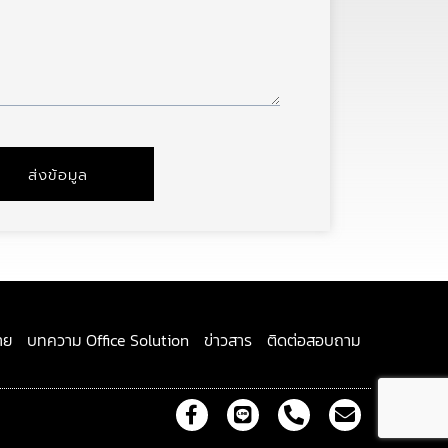
ส่งข้อมูล
าย
บทความ Office Solution
ข่าวสาร
ติดต่อสอบถาม
F
L
P
E
a
i
h
n