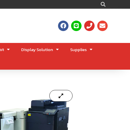
Searc
F
L
P
E
a
i
h
n
c
n
o
v
e
e
n
e
b
e
l
าศ
Display Solution
Supplies
o
o
o
p
k
e