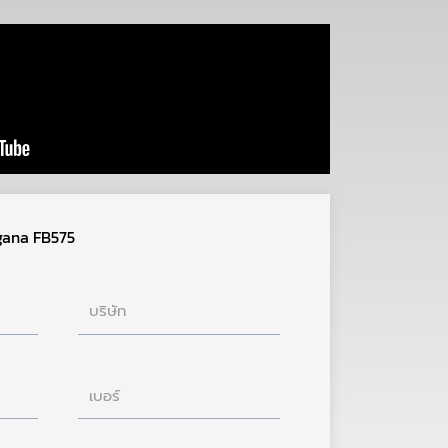
rgana FB575
บริษัท
เบอร์