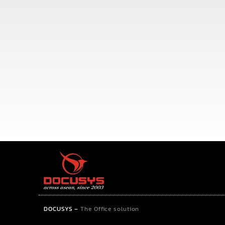
DOCUSYS
–
The Office solution