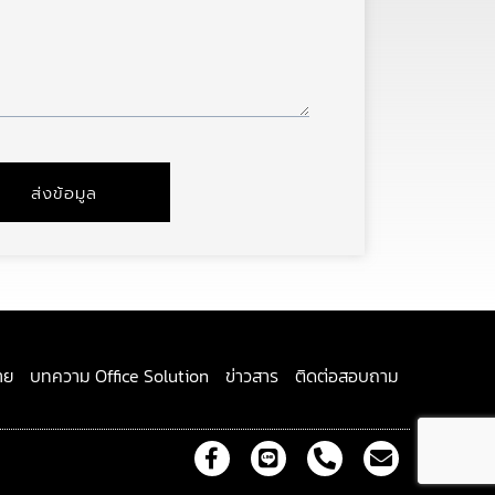
ส่งข้อมูล
าย
บทความ Office Solution
ข่าวสาร
ติดต่อสอบถาม
F
L
P
E
a
i
h
n