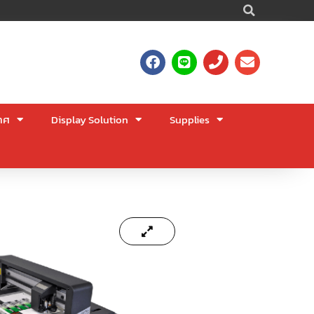
Searc
F
L
P
E
a
i
h
n
c
n
o
v
e
e
n
e
b
e
l
าศ
Display Solution
Supplies
o
o
o
p
k
e