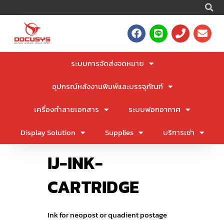
S
Skip
to
F
L
P
E
content
a
i
h
n
c
n
o
v
e
e
n
e
ระบบการจัดส่งจดหมาย
b
e
l
o
o
อุปกรณ์หลังงานพิมพ์และบรรจุภัณฑ์
o
p
k
e
เครื่องทำลายเอกสาร
ระบบฟอกอากาศ
Display Solution
Supplies
บริการเช่า
IJ-INK-
CARTRIDGE
Ink for neopost or quadient postage