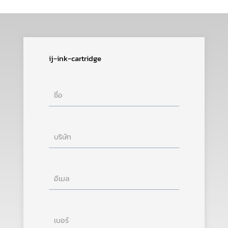
ij-ink-cartridge
ชื่อ
บริษัท
อีเมล
เบอร์