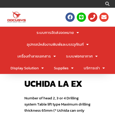
S
Skip
to
F
L
P
E
content
a
i
h
n
c
n
o
v
e
e
n
e
ระบบการจัดส่งจดหมาย
b
e
l
o
o
อุปกรณ์หลังงานพิมพ์และบรรจุภัณฑ์
o
p
k
e
เครื่องทำลายเอกสาร
ระบบฟอกอากาศ
Display Solution
Supplies
บริการเช่า
UCHIDA LA EX
Number of head 2, 3 or 4 Drilling
system Table lift type Maximum drilling
thickness 65mm (* Uchida can only